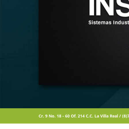
Cr. 9 No. 18 - 60 Of. 214 C.C. La Villa Real / (